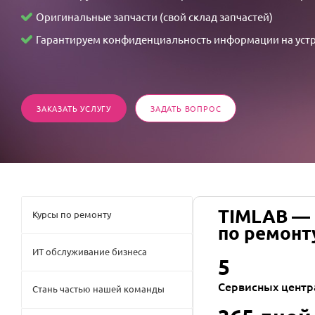
の
Оригинальные запчасти (свой склад запчастей)
不
Гарантируем конфиденциальность информации на уст
可
思
議
な
ЗАКАЗАТЬ УСЛУГУ
ЗАДАТЬ ВОПРОС
情
事
TIMLAB —
Курсы по ремонту
по ремонт
ИТ обслуживание бизнеса
5
Сервисных центр
Стань частью нашей команды