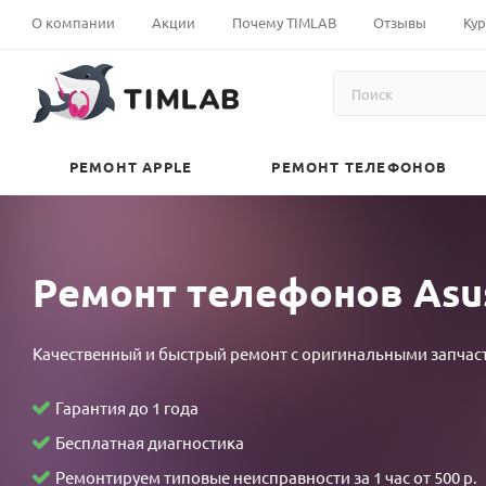
local
افلام+30
polarporn
khortha
andhrasex
裏
doujin
xveiods
افلام
jessica
india
sakaling
widow's
anu
نيك
О компании
Акции
Почему TIMLAB
Отзывы
Кур
village
مترجمه
hd
sex
pronhubporn.mobi
垢
horse
firetube.mobi
سكس
soho
sex
teleseryeplay.com
web
choudhury
امهات
sex
vuelasw.com
ganstaporn.com
video
xvideos10
オ
manga-
xossip
محارم
2023
pron
probinsyano
april
pornobk.com
مصري
babe4u.info
بورنو
www.bangali
pornichka.com
フ
hentai.net
desi
عربى
eteleserye.com
nurable.mobi
march
26
kerala
yousexeporno.com
sexse
محارم
sex.com
pron
パ
pokemon
aunty
arabsexeporn.net
ang
kmvd
16
2022
sex
اكبر
foto
ky
コ
shield
كس
probinsyano
2017
full
xnxx
زبر
РЕМОНТ APPLE
РЕМОНТ ТЕЛЕФОНОВ
freejavmovies.com
hentai
مصري
december
episode
في
事
اصيل
6
teleseryeme.com
العالم
故
2021
stl
物
result
件
august
Ремонт телефонов Asus
×
17
留
2022
学
Качественный и быстрый ремонт с оригинальными запчас
生
～
Гарантия до 1 года
四
Бесплатная диагностика
畳
Ремонтируем типовые неисправности за 1 час от 500 р.
半