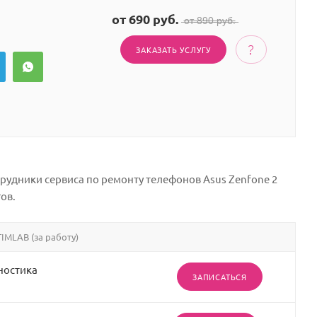
от 690 руб.
̶о̶т̶ ̶8̶9̶0̶ ̶р̶у̶б̶.̶
ЗАКАЗАТЬ УСЛУГУ
трудники сервиса по ремонту телефонов Asus Zenfone 2
ов.
IMLAB (за работу)
ностика
ЗАПИСАТЬСЯ