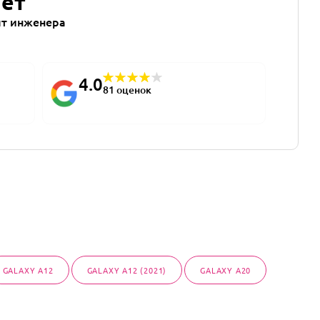
лет
т инженера
4.0
81 оценок
GALAXY A12
GALAXY A12 (2021)
GALAXY A20