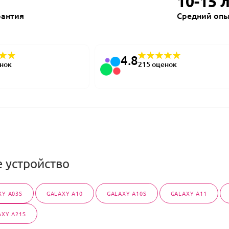
10-15 
рантия
Средний опы
4.8
енок
215 оценок
 устройство
XY A03S
GALAXY A10
GALAXY A10S
GALAXY A11
AXY A21S