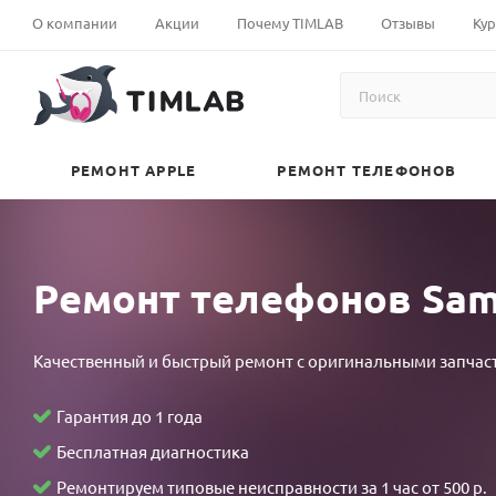
local
افلام+30
polarporn
khortha
andhrasex
裏
doujin
xveiods
افلام
jessica
india
sakaling
widow's
anu
نيك
О компании
Акции
Почему TIMLAB
Отзывы
Кур
village
مترجمه
hd
sex
pronhubporn.mobi
垢
horse
firetube.mobi
سكس
soho
sex
teleseryeplay.com
web
choudhury
امهات
sex
vuelasw.com
ganstaporn.com
video
xvideos10
オ
manga-
xossip
محارم
2023
pron
probinsyano
april
pornobk.com
مصري
babe4u.info
بورنو
www.bangali
pornichka.com
フ
hentai.net
desi
عربى
eteleserye.com
nurable.mobi
march
26
kerala
yousexeporno.com
sexse
محارم
sex.com
pron
パ
pokemon
aunty
arabsexeporn.net
ang
kmvd
16
2022
sex
اكبر
foto
ky
コ
shield
كس
probinsyano
2017
full
xnxx
زبر
РЕМОНТ APPLE
РЕМОНТ ТЕЛЕФОНОВ
freejavmovies.com
hentai
مصري
december
episode
في
事
اصيل
6
teleseryeme.com
العالم
故
2021
stl
物
result
件
august
Ремонт телефонов Sams
×
17
留
2022
学
Качественный и быстрый ремонт с оригинальными запчас
生
～
Гарантия до 1 года
四
Бесплатная диагностика
畳
Ремонтируем типовые неисправности за 1 час от 500 р.
半