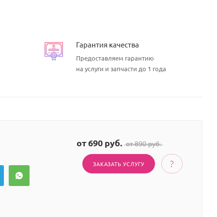
Гарантия качества
Предоставляем гарантию
на услуги и запчасти до 1 года
от 690 руб.
̶о̶т̶ ̶8̶9̶0̶ ̶р̶у̶б̶.̶
ЗАКАЗАТЬ УСЛУГУ