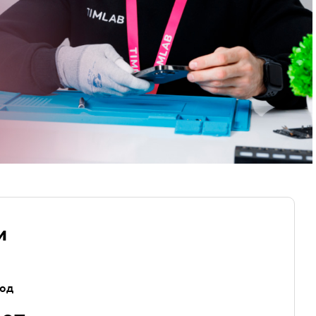
и
год