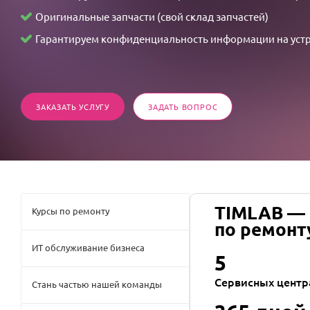
の
Оригинальные запчасти (свой склад запчастей)
不
Гарантируем конфиденциальность информации на уст
可
思
議
な
ЗАКАЗАТЬ УСЛУГУ
ЗАДАТЬ ВОПРОС
情
事
TIMLAB —
Курсы по ремонту
по ремонт
ИТ обслуживание бизнеса
5
Сервисных центр
Стань частью нашей команды