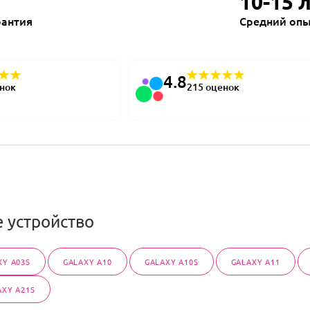
10-15 
рантия
Средний опы
4.8
енок
215 оценок
 устройство
XY A03S
GALAXY A10
GALAXY A10S
GALAXY A11
AXY A21S