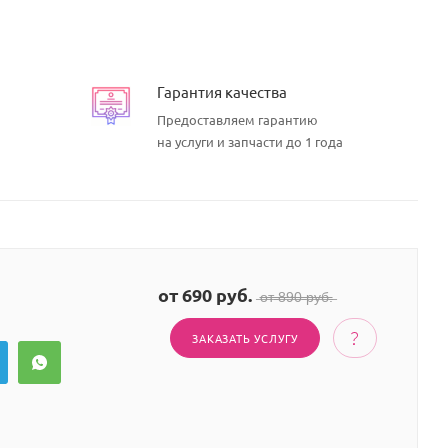
Гарантия качества
Предоставляем гарантию
на услуги и запчасти до 1 года
от 690 руб.
̶о̶т̶ ̶8̶9̶0̶ ̶р̶у̶б̶.̶
ЗАКАЗАТЬ УСЛУГУ