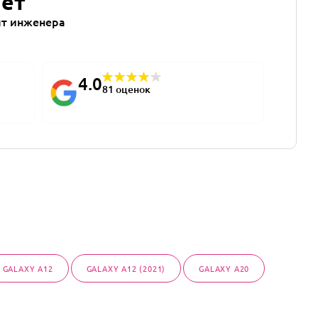
лет
т инженера
4.0
81 оценок
GALAXY A12
GALAXY A12 (2021)
GALAXY A20