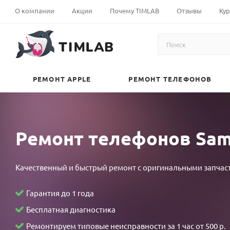
local
افلام+30
polarporn
khortha
andhrasex
裏
doujin
xveiods
افلام
jessica
india
sakaling
widow's
anu
نيك
О компании
Акции
Почему TIMLAB
Отзывы
Кур
village
مترجمه
hd
sex
pronhubporn.mobi
垢
horse
firetube.mobi
سكس
soho
sex
teleseryeplay.com
web
choudhury
امهات
sex
vuelasw.com
ganstaporn.com
video
xvideos10
オ
manga-
xossip
محارم
2023
pron
probinsyano
april
pornobk.com
مصري
babe4u.info
بورنو
www.bangali
pornichka.com
フ
hentai.net
desi
عربى
eteleserye.com
nurable.mobi
march
26
kerala
yousexeporno.com
sexse
محارم
sex.com
pron
パ
pokemon
aunty
arabsexeporn.net
ang
kmvd
16
2022
sex
اكبر
foto
ky
コ
shield
كس
probinsyano
2017
full
xnxx
زبر
РЕМОНТ APPLE
РЕМОНТ ТЕЛЕФОНОВ
freejavmovies.com
hentai
مصري
december
episode
في
事
اصيل
6
teleseryeme.com
العالم
故
2021
stl
物
result
件
august
Ремонт телефонов Sams
×
17
留
2022
学
Качественный и быстрый ремонт с оригинальными запчас
生
～
Гарантия до 1 года
四
Бесплатная диагностика
畳
Ремонтируем типовые неисправности за 1 час от 500 р.
半