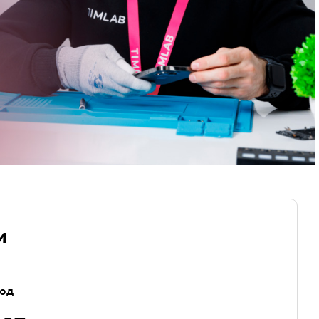
и
год