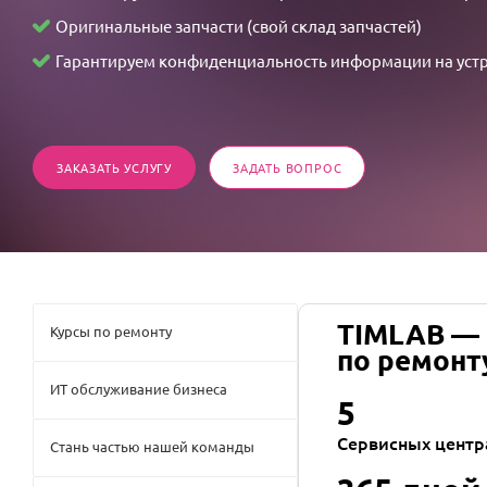
の
Оригинальные запчасти (свой склад запчастей)
不
Гарантируем конфиденциальность информации на уст
可
思
議
な
ЗАКАЗАТЬ УСЛУГУ
ЗАДАТЬ ВОПРОС
情
事
TIMLAB —
Курсы по ремонту
по ремонт
ИТ обслуживание бизнеса
5
Сервисных центр
Стань частью нашей команды