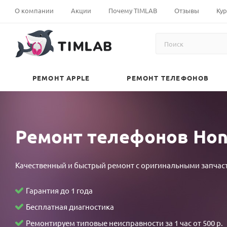
local
افلام+30
polarporn
khortha
andhrasex
裏
doujin
xveiods
افلام
jessica
india
sakaling
widow's
anu
نيك
О компании
Акции
Почему TIMLAB
Отзывы
Кур
village
مترجمه
hd
sex
pronhubporn.mobi
垢
horse
firetube.mobi
سكس
soho
sex
teleseryeplay.com
web
choudhury
امهات
sex
vuelasw.com
ganstaporn.com
video
xvideos10
オ
manga-
xossip
محارم
2023
pron
probinsyano
april
pornobk.com
مصري
babe4u.info
بورنو
www.bangali
pornichka.com
フ
hentai.net
desi
عربى
eteleserye.com
nurable.mobi
march
26
kerala
yousexeporno.com
sexse
محارم
sex.com
pron
パ
pokemon
aunty
arabsexeporn.net
ang
kmvd
16
2022
sex
اكبر
foto
ky
コ
shield
كس
probinsyano
2017
full
xnxx
زبر
РЕМОНТ APPLE
РЕМОНТ ТЕЛЕФОНОВ
freejavmovies.com
hentai
مصري
december
episode
في
事
اصيل
6
teleseryeme.com
العالم
故
2021
stl
物
result
件
august
Ремонт телефонов Hon
×
17
留
2022
学
Качественный и быстрый ремонт с оригинальными запчас
生
～
Гарантия до 1 года
四
Бесплатная диагностика
畳
Ремонтируем типовые неисправности за 1 час от 500 р.
半