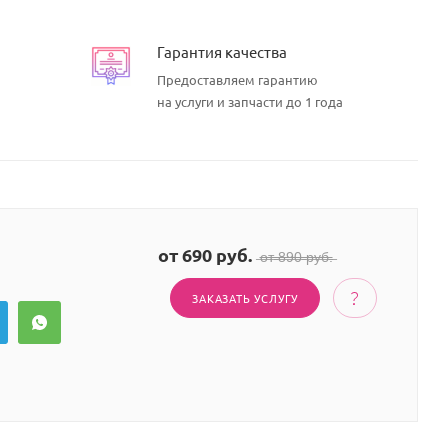
Гарантия качества
Предоставляем гарантию
на услуги и запчасти до 1 года
от 690 руб.
̶о̶т̶ ̶8̶9̶0̶ ̶р̶у̶б̶.̶
ЗАКАЗАТЬ УСЛУГУ