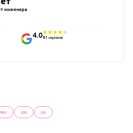
лет
т инженера
4.0
81 оценок
 PRO
20E
20I