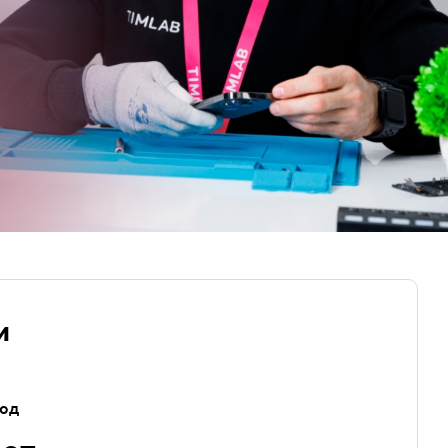
и
год