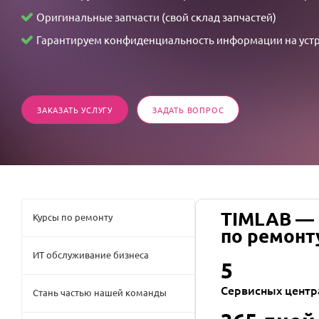
の
Оригинальные запчасти (свой склад запчастей)
不
Гарантируем конфиденциальность информации на уст
可
思
議
な
ЗАКАЗАТЬ УСЛУГУ
ЗАДАТЬ ВОПРОС
情
事
TIMLAB —
Курсы по ремонту
по ремонт
ИТ обслуживание бизнеса
5
Сервисных центр
Стань частью нашей команды