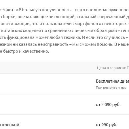
етают всё большую популярность – и это вполне заслуженное 
 сборки, впечатляющее число опций, стильный современный д
ости и эмоции, что и пользователи смартфонов от некоторых 
 китайских моделей по сравнению с первыми образцами – тепе
асть функционала может любая техника. И если это случилось 
ьезной ни казалась неисправность – мы сможем помочь. В наше
н быстро и качественно.
Цена в сервисах T
Бесплатная диа
При ремонте у нас
от 2 090 руб.
й пленкой
от 990 руб.