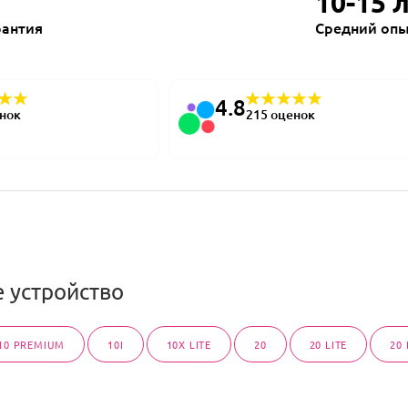
10-15 
рантия
Средний опы
4.8
енок
215 оценок
 устройство
10 PREMIUM
10I
10X LITE
20
20 LITE
20